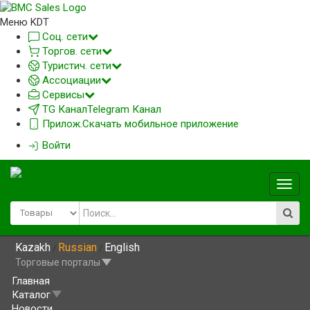
Меню KDT
Соц. сети
Торгов. сети
Туристич. сети
Ассоциации
Сервисы
TG Канал
Telegram Канал
Прилож.
Скачать мобильное приложение
Войти
Глав
меню
Kazakh
Russian
English
/
/
Торговые порталы
Главная
Каталог
Новости