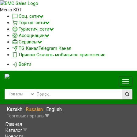
Меню KDT
Соц. сети
Торгов. сети
Туристич. сети
Ассоциации
Сервисы
TG Канал
Telegram Канал
Прилож.
Скачать мобильное приложение
Войти
Глав
меню
Kazakh
Russian
English
/
/
Торговые порталы
Главная
Каталог
Новости